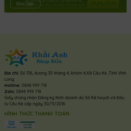
ƯU ĐÃI DUY NHẤT 01 NGÀY (áp dụng mua tại Cửa
Đọc tiếp
hàng)MUA MILO “NGON” – TRÚNG QUÀ “NGON”- Mua
MILO từ 180.000vnd hoặc 6 Lốc MILO 180ml hoặc 8 Lốc
MILO 1...
Địa chỉ:
Số 136, đường 30 tháng 4, khóm 4,Xã Cầu Kè ,Tỉnh Vĩnh
Long.
Hotline:
0848 999 718
Zalo:
0848 999 718
Giấy chứng nhận Đăng ký Kinh doanh do Sở Kế hoạch và Đầu
tư Cầu Kè cấp ngày 30/11/2016
HÌNH THỨC THANH TOÁN