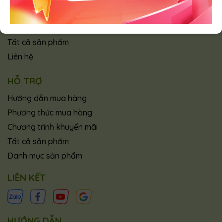
Bằng cấp chứng nhận
Sự kiện
Tất cả sản phẩm
Liên hệ
HỖ TRỢ
Hướng dẫn mua hàng
Phương thức mua hàng
Chương trình khuyến mãi
Tất cả sản phẩm
Danh mục sản phẩm
LIÊN KẾT
HƯỚNG DẪN