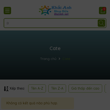
0
Cate
Trang chủ
Cate
Tên A-Z
Tên Z-A
Giá thấp đến cao
G
Xếp theo:
Không có kết quả nào phù hợp.