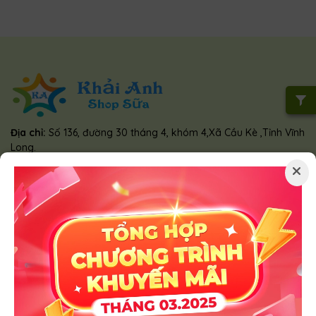
Địa chỉ:
Số 136, đường 30 tháng 4, khóm 4,Xã Cầu Kè ,Tỉnh Vĩnh
Long.
Hotline:
0848 999 718
×
Zalo:
0848 999 718
Giấy chứng nhận Đăng ký Kinh doanh do Sở Kế hoạch và Đầu
tư Cầu Kè cấp ngày 30/11/2016
HÌNH THỨC THANH TOÁN
THÔNG TIN CHUNG
Hình ảnh